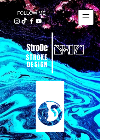
FOLLOW ME
StroDe
STROKE
DESIGN